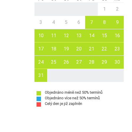
1
2
3
4
5
6
7
8
9
10
11
12
13
14
15
16
17
18
19
20
21
22
23
24
25
26
27
28
29
30
31
Objednáno méně než 50% termínů
Objednáno více než 50% termínů
Celý den je již zaplněn